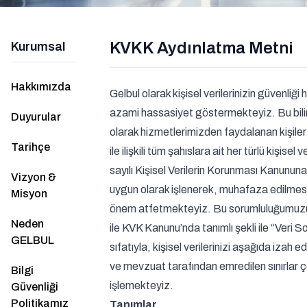
KVKK Aydınlatma Metni
Kurumsal
Hakkımızda
Gelbul olarak kişisel verilerinizin güvenliği
azami hassasiyet göstermekteyiz. Bu bil
Duyurular
olarak hizmetlerimizden faydalanan kişiler
Tarihçe
ile ilişkili tüm şahıslara ait her türlü kişisel 
sayılı Kişisel Verilerin Korunması Kanunun
Vizyon &
uygun olarak işlenerek, muhafaza edilmes
Misyon
önem atfetmekteyiz. Bu sorumluluğumuzu
Neden
ile KVK Kanunu’nda tanımlı şekli ile “Veri 
GELBUL
sıfatıyla, kişisel verilerinizi aşağıda izah ed
ve mevzuat tarafından emredilen sınırlar
Bilgi
işlemekteyiz.
Güvenliği
Politikamız
Tanımlar