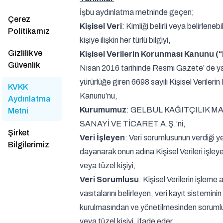
İşbu aydınlatma metninde geçen;
Çerez
Kişisel Veri
: Kimliği belirli veya belirleneb
Politikamız
kişiye ilişkin her türlü bilgiyi,
Gizlilik ve
Kişisel Verilerin Korunması Kanunu (
Güvenlik
Nisan 2016 tarihinde Resmi Gazete’ de y
yürürlüğe giren 6698 sayılı Kişisel Verileri
KVKK
Kanunu’nu,
Aydınlatma
Kurumumuz
: GELBUL KAĞITÇILIK M
Metni
SANAYİ VE TİCARET A.Ş.’ni,
Şirket
Veri İşleyen
: Veri sorumlusunun verdiği y
Bilgilerimiz
dayanarak onun adına Kişisel Verileri işle
veya tüzel kişiyi,
Veri Sorumlusu
: Kişisel Verilerin işleme
vasıtalarını belirleyen, veri kayıt sisteminin
kurulmasından ve yönetilmesinden soruml
veya tüzel kişiyi, ifade eder.